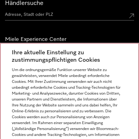
Händlersuche
Miele Experience Center
Ihre aktuelle Einstellung zu
Alle Miele Experience Center anzeigen
zustimmungspflichtigen Cookies
Um die ordnungsgemäße Funktion unserer Website zu
Newsletter
gewährleisten, verwendet Miele unbedingt erforderliche
Cookies. Mit Ihrer Zustimmung verwenden wir auch nicht
unbedingt erforderliche Cookies und Tracking-Technologien für
Marketing- und Analysezwecke, darunter Cookies von Dritten,
unseren Partnern und Dienstleistern, die Informationen über
Ihre Nutzung der Website sammeln und uns dabei helfen, Ihr
Online-Erlebnis zu personalisieren und zu verbessern. Die
Cookies werden auch zur Personalisierung von Anzeigen
verwendet. Im Rahmen einer separaten Einwilligung
(„Vollständige Personalisierung“) verwenden wir Bloomreach-
Miele auf Instagram
Miele auf Facebook
Miele auf Youtube
Cookies und andere Tracking-Technologien, um Informationen