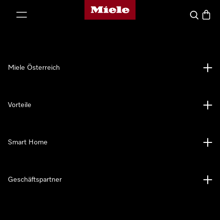
Miele-Homepage
nhalt springen
Suche
Waren
Miele Österreich
Vorteile
Smart Home
Geschäftspartner