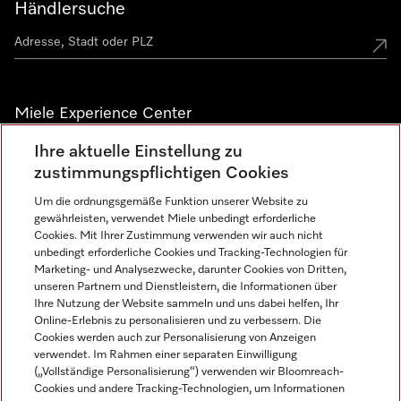
Händlersuche
Miele Experience Center
Ihre aktuelle Einstellung zu
Alle Miele Experience Center anzeigen
zustimmungspflichtigen Cookies
Um die ordnungsgemäße Funktion unserer Website zu
Newsletter
gewährleisten, verwendet Miele unbedingt erforderliche
Cookies. Mit Ihrer Zustimmung verwenden wir auch nicht
unbedingt erforderliche Cookies und Tracking-Technologien für
Marketing- und Analysezwecke, darunter Cookies von Dritten,
unseren Partnern und Dienstleistern, die Informationen über
Ihre Nutzung der Website sammeln und uns dabei helfen, Ihr
Online-Erlebnis zu personalisieren und zu verbessern. Die
Cookies werden auch zur Personalisierung von Anzeigen
verwendet. Im Rahmen einer separaten Einwilligung
(„Vollständige Personalisierung“) verwenden wir Bloomreach-
Miele auf Instagram
Miele auf Facebook
Miele auf Youtube
Cookies und andere Tracking-Technologien, um Informationen