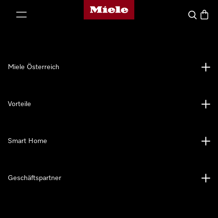
Miele-Homepage
nhalt springen
Suche
Waren
Miele Österreich
Vorteile
Smart Home
Geschäftspartner