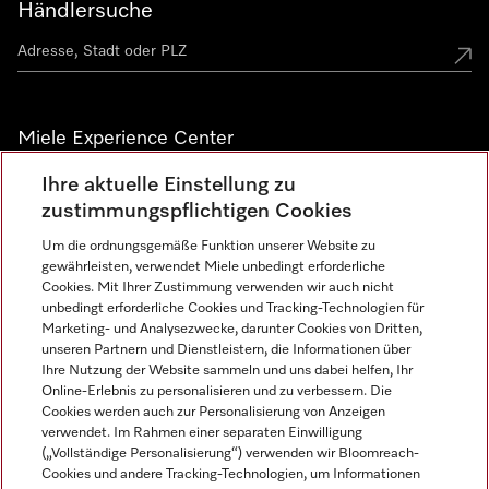
Händlersuche
Miele Experience Center
Ihre aktuelle Einstellung zu
Alle Miele Experience Center anzeigen
zustimmungspflichtigen Cookies
Um die ordnungsgemäße Funktion unserer Website zu
Newsletter
gewährleisten, verwendet Miele unbedingt erforderliche
Cookies. Mit Ihrer Zustimmung verwenden wir auch nicht
unbedingt erforderliche Cookies und Tracking-Technologien für
Marketing- und Analysezwecke, darunter Cookies von Dritten,
unseren Partnern und Dienstleistern, die Informationen über
Ihre Nutzung der Website sammeln und uns dabei helfen, Ihr
Online-Erlebnis zu personalisieren und zu verbessern. Die
Cookies werden auch zur Personalisierung von Anzeigen
verwendet. Im Rahmen einer separaten Einwilligung
(„Vollständige Personalisierung“) verwenden wir Bloomreach-
Miele auf Instagram
Miele auf Facebook
Miele auf Youtube
Cookies und andere Tracking-Technologien, um Informationen