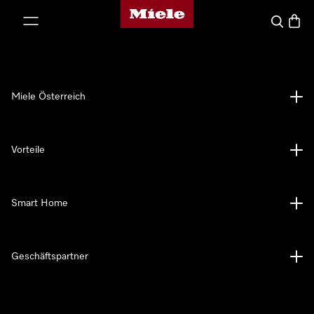
Miele-Homepage
nhalt springen
Suche
Waren
Miele Österreich
Vorteile
Smart Home
Geschäftspartner